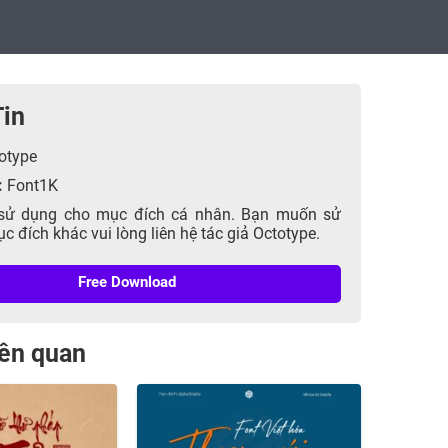
Tin
otype
:
Font1K
sử dụng cho mục đích cá nhân. Bạn muốn sử
 đích khác vui lòng liên hệ tác giả Octotype.
Free Download
liên quan