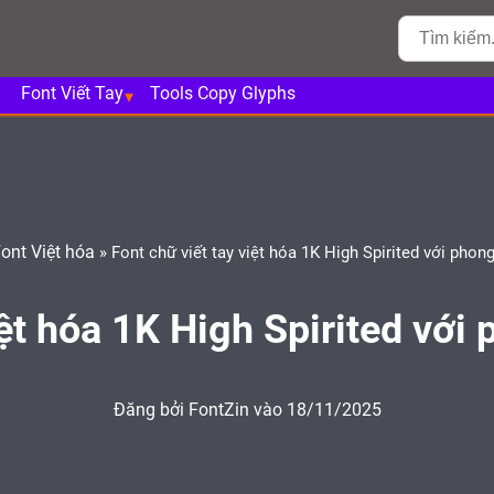
Font Viết Tay
Tools Copy Glyphs
ont Việt hóa
»
Font chữ viết tay việt hóa 1K High Spirited với phon
iệt hóa 1K High Spirited với
Đăng bởi
FontZin
vào 18/11/2025