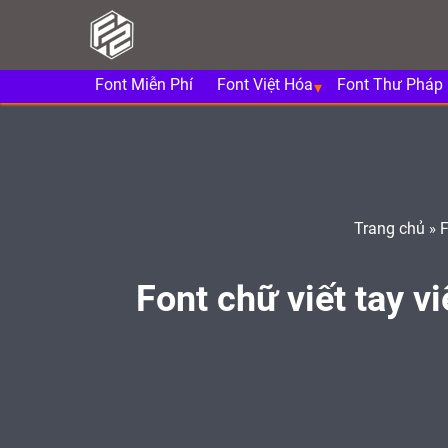
Font Miễn Phí
Font Việt Hóa
Font Thư Pháp
Trang chủ
F
»
Font chữ viết tay v