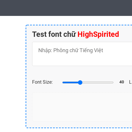
Test font chữ
HighSpirited
Nhập nội dung test
Bạn có thể nhập tối đa 400 ký tự
Font Size:
L
40