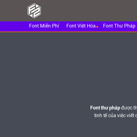
Font Miễn Phí
Font Việt Hóa
Font Thư Pháp
Font thư pháp
được th
tinh tế của việc viế