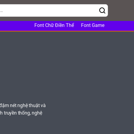
Font Chữ Điền Thể
Font Game
 đậm nét nghệ thuật và
nh truyền thống, nghệ