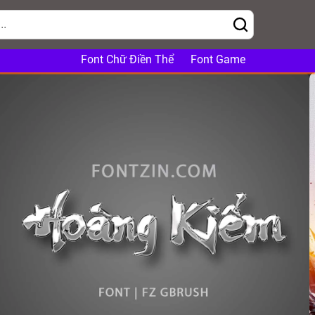
Font Chữ Điền Thể
Font Game