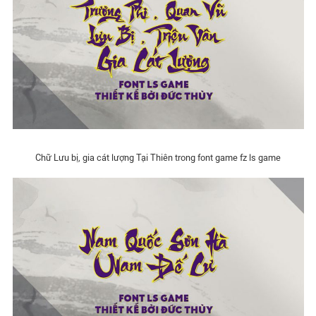
Chữ Lưu bị, gia cát lượng Tại Thiên trong font game fz ls game