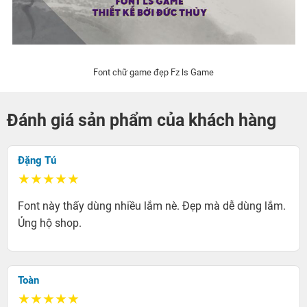
Font chữ game đẹp Fz ls Game
Đánh giá sản phẩm của khách hàng
Đặng Tú
★★★★★
Font này thấy dùng nhiều lắm nè. Đẹp mà dễ dùng lắm.
Ủng hộ shop.
Toàn
★★★★★