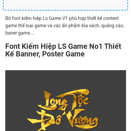
Bộ font kiếm hiệp Ls Game V1 phù hợp thiết kế content
game thể loại game và các ấn phẩm bìa sách, quảng cáo,
baner game…
Font Kiếm Hiệp LS Game No1 Thiết
Kế Banner, Poster Game