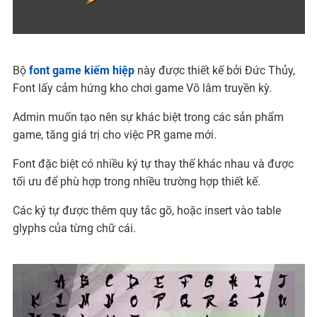
Bộ
font game kiếm hiệp
này được thiết kế bởi Đức Thủy,
Font lấy cảm hứng kho chơi game Võ lâm truyền kỳ.
Admin muốn tạo nên sự khác biệt trong các sản phẩm
game, tăng giá trị cho việc PR game mới.
Font đặc biệt có nhiều ký tự thay thế khác nhau và được
tối ưu để phù hợp trong nhiều trường hợp thiết kế.
Các ký tự được thêm quy tắc gõ, hoặc insert vào table
glyphs của từng chữ cái.