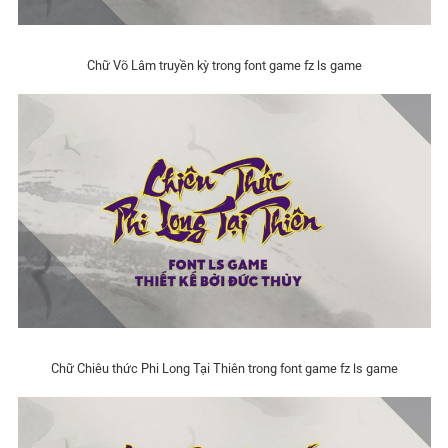
Chữ Võ Lâm truyền kỳ trong font game fz ls game
Chữ Chiêu thức Phi Long Tại Thiên trong font game fz ls game