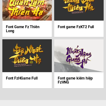
Font Game Fz Thiên
Font game FzKT2 Full
Long
Font FzHGame Full
Font game kiếm hiệp
FzVNG