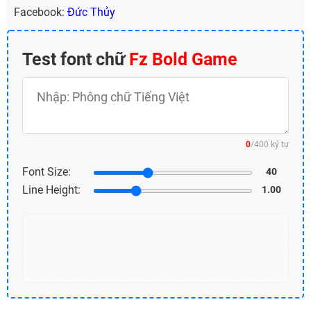
Facebook:
Đức Thủy
Test font chữ
Fz Bold Game
Nhập nội dung test
0
/400 ký tự
Bạn có thể nhập tối đa 400 ký tự
Font Size:
40
Line Height:
1.00