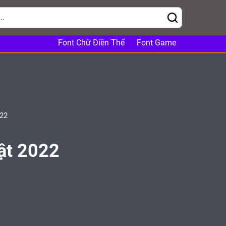
Font Chữ Điền Thể
Font Game
022
hật 2022