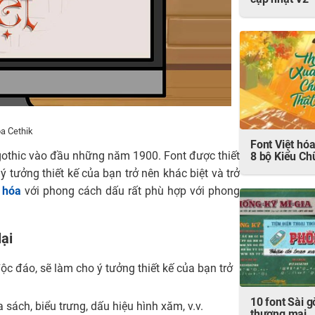
cập nhật V2
óa Cethik
Font Việt h
gothic vào đầu những năm 1900. Font được thiết
8 bộ Kiểu Ch
ý tưởng thiết kế của bạn trở nên khác biệt và trở
 hóa
với phong cách dấu rất phù hợp với phong
ại
ộc đáo, sẽ làm cho ý tưởng thiết kế của bạn trở
10 font Sài g
 sách, biểu trưng, dấu hiệu hình xăm, v.v.