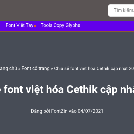
Font Viết Tay
Tools Copy Glyphs
rang chủ
Font cổ trang
»
»
Chia sẻ font việt hóa Cethik cập nhật 2
 font việt hóa Cethik cập n
Đăng bởi
FontZin
vào 04/07/2021