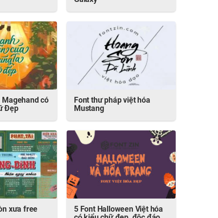
Galaxy
óa Magehand có
Font thư pháp việt hóa
ữ Đẹp
Mustang
òn xưa free
5 Font Halloween Việt hóa