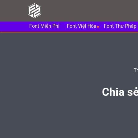
Font Miễn Phí
Font Việt Hóa
Font Thư Pháp
T
Chia sẻ