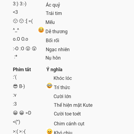
3:) 3:-)
Ác quỷ
<3
Trái tim
🙁 🙁 :[ =(
Mếu
^_^
Dễ thương
o.O O.o
Bối rối
:-O :O 😮 😮
Ngạc nhiên
:*
Nụ hôn
Phím tắt
Ý nghĩa
:'(
Khóc lóc
😎 B-)
Trí thức
:v
Cười lớn
:3
Thể hiện mặt Kute
😀 😀 =D
Cười toe toét
<(“)
Chim cánh cụt
>:( >:-(
Khó chịu