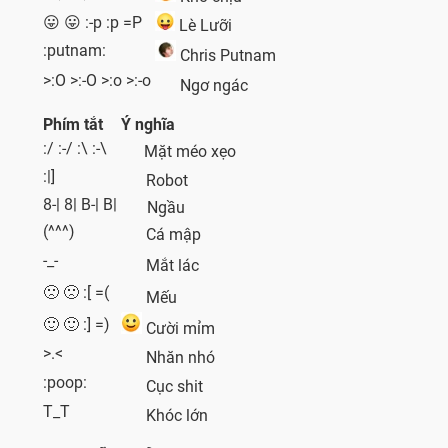
😛 😛 :-p :p =P
Lè Lưỡi
:putnam:
Chris Putnam
>:O >:-O >:o >:-o
Ngơ ngác
Phím tắt
Ý nghĩa
:/ :-/ :\ :-\
Mặt méo xẹo
:|]
Robot
8-| 8| B-| B|
Ngầu
(^^^)
Cá mập
-_-
Mắt lác
🙁 🙁 :[ =(
Mếu
🙂 🙂 :] =)
Cười mỉm
>.<
Nhăn nhó
:poop:
Cục shit
T_T
Khóc lớn