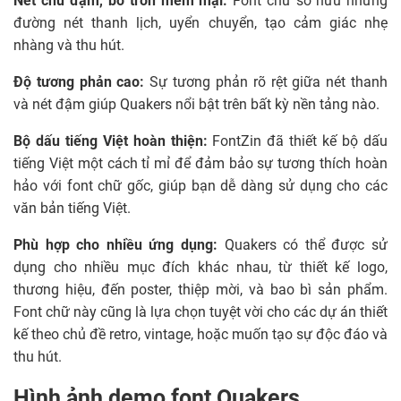
Nét chữ đậm, bo tròn mềm mại:
Font chữ sở hữu những
đường nét thanh lịch, uyển chuyển, tạo cảm giác nhẹ
nhàng và thu hút.
Độ tương phản cao:
Sự tương phản rõ rệt giữa nét thanh
và nét đậm giúp Quakers nổi bật trên bất kỳ nền tảng nào.
Bộ dấu tiếng Việt hoàn thiện:
FontZin đã thiết kế bộ dấu
tiếng Việt một cách tỉ mỉ để đảm bảo sự tương thích hoàn
hảo với font chữ gốc, giúp bạn dễ dàng sử dụng cho các
văn bản tiếng Việt.
Phù hợp cho nhiều ứng dụng:
Quakers có thể được sử
dụng cho nhiều mục đích khác nhau, từ thiết kế logo,
thương hiệu, đến poster, thiệp mời, và bao bì sản phẩm.
Font chữ này cũng là lựa chọn tuyệt vời cho các dự án thiết
kế theo chủ đề retro, vintage, hoặc muốn tạo sự độc đáo và
thu hút.
Hình ảnh demo font Quakers