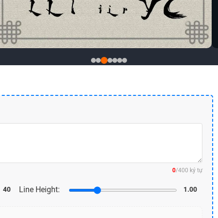
0
/400 ký tự
Line Height:
40
1.00