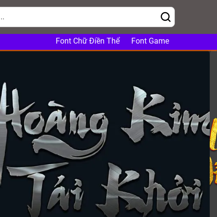
Font Chữ Điền Thể
Font Game