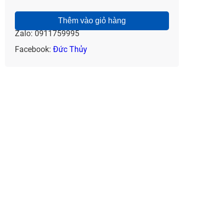
Thêm vào giỏ hàng
Zalo: 0911759995
Facebook:
Đức Thủy