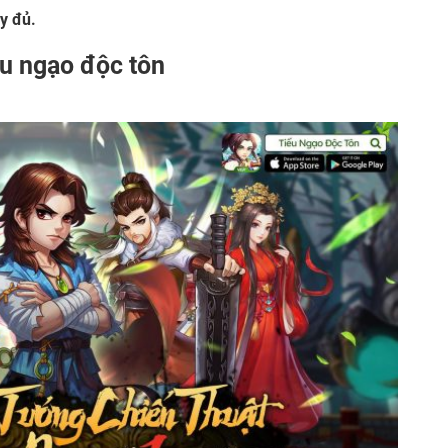
y đủ.
ếu ngạo độc tôn