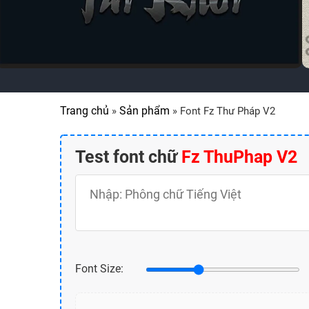
Trang chủ
Sản phẩm
»
»
Font Fz Thư Pháp V2
Test font chữ
Fz ThuPhap V2
Nhập nội dung test
Bạn có thể nhập tối đa 400 ký tự
Font Size: