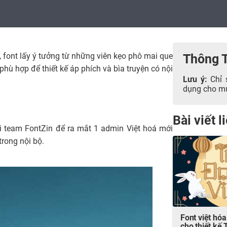
, font lấy ý tưởng từ những viên kẹo phô mai que
Thông 
ù hợp để thiết kế áp phích và bìa truyện có nội
Lưu ý:
Chỉ 
dụng cho mục
Bài viết 
i team FontZin để ra mắt 1 admin Việt hoá mới
rong nội bộ.
Font việt hó