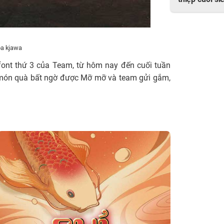
thiệp cưới si
óa kjawa
 font thứ 3 của Team, từ hôm nay đến cuối tuần
t món quà bất ngờ được Mỡ mỡ và team gửi gắm,