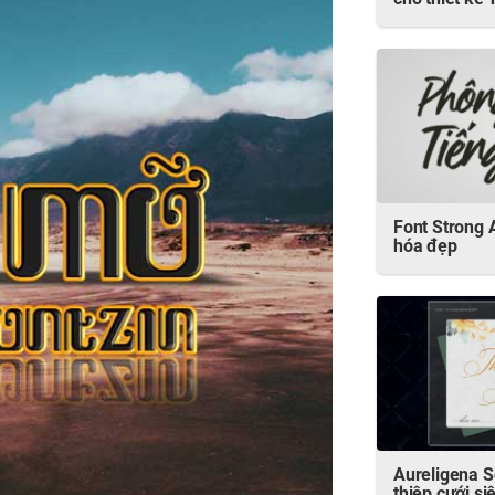
cho thiết kế
Font Strong A
hóa đẹp
Aureligena S