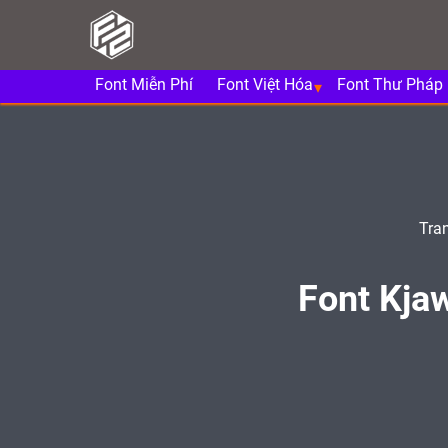
Font Miễn Phí
Font Việt Hóa
Font Thư Pháp
Tra
Font Kjaw