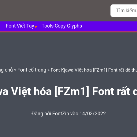
Font Viết Tay
Tools Copy Glyphs
ng chủ
Font cổ trang
»
»
Font Kjawa Việt hóa [FZm1] Font rất dễ t
a Việt hóa [FZm1] Font rất
Đăng bởi
FontZin
vào 14/03/2022