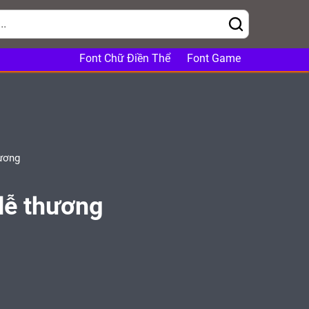
Font Chữ Điền Thể
Font Game
hương
 dễ thương