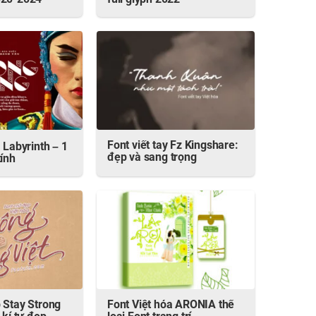
020-2024
full glyph 2022
Font viết tay Fz Kingshare:
 Labyrinth – 1
đẹp và sang trọng
tính
 Stay Strong
Font Việt hóa ARONIA thể