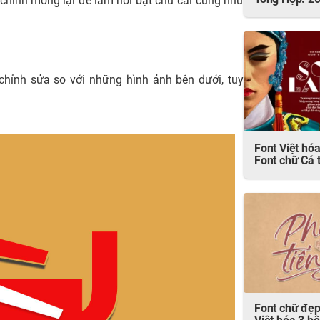
Tổng Hợp: 2
 chỉnh mỏng lại để làm nổi bật chữ cái cũng như
chỉnh sửa so với những hình ảnh bên dưới, tuy
Font Việt hóa
Font chữ Cá 
Font chữ đẹp