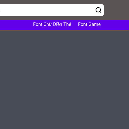
Font Chữ Điền Thể
Font Game