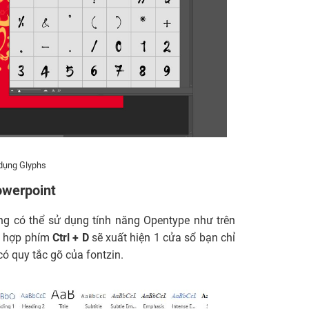
dụng Glyphs
owerpoint
ng có thể sử dụng tính năng Opentype như trên
ổ hợp phím
Ctrl + D
sẽ xuất hiện 1 cửa sổ bạn chỉ
ó quy tắc gõ của fontzin.