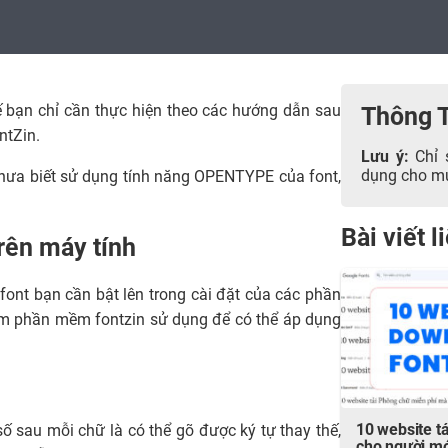
ế bạn chỉ cần thực hiện theo các hướng dẫn sau
Thông 
ntZin.
Lưu ý:
Chỉ 
dụng cho mục
hưa biết sử dụng tính năng OPENTYPE của font,
Bài viết 
rên máy tính
font bạn cần bật lên trong cài đặt của các phần
óm phần mềm fontzin sử dụng để có thể áp dụng
10 website tả
số sau mỗi chữ là có thể gõ được ký tự thay thế,