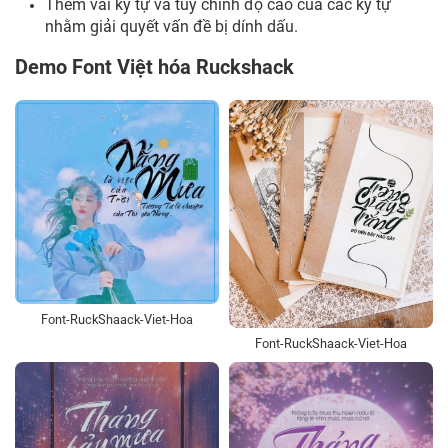
Thêm vài ký tự và tùy chỉnh độ cao của các ký tự
nhằm giải quyết vấn đề bị dính dấu.
Demo Font Việt hóa Ruckshack
Font-RuckShaack-Viet-Hoa
Font-RuckShaack-Viet-Hoa