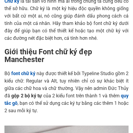
Chữ ký
là tài sản vô hình mà ai trong chúng ta cũng đều có
thể sở hữu. Chữ ký là một ký hiệu độc quyền không giống
với bất cứ một ai, nó cũng giúp đánh dấu phong cách cá
tính của một cá nhân. Hãy tham khảo bộ font chữ ký dưới
đây để giúp bạn có thể thiết kế hoặc tạo một chữ ký với
các đường nét đặc biệt hơn, cá tính hơn nhé.
Giới thiệu Font chữ ký đẹp
Manchester
Bộ
font chữ ký
này được thiết kế bởi Typeline Studio gồm 2
kiểu chữ: Regular và Alt, tuy nhiên chỉ có sự khác biệt ít
giữa các chữ hoa và chữ thường. Vậy nên admin Đức Thủy
đã
gộp 2 bộ ký tự
của 2 kiểu font trên thành 1 và thêm
quy
tắc gõ
, bạn có thể sử dụng các ký tự bằng các thêm 1 hoặc
2 sau mỗi ký tự.