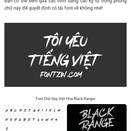
Bạn có thể xem qua các hình dạng các ký tự trong phông
chữ này để quyết định có tải font về không nhé!
Font Chữ đẹp Việt Hóa Black Ranger