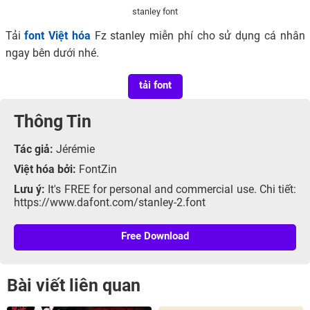
stanley font
Tải
font Việt hóa
Fz stanley miễn phí cho sử dụng cá nhân
ngay bên dưới nhé.
tải font
Thông Tin
Tác giả:
Jérémie
Việt hóa bởi:
FontZin
Lưu ý:
It's FREE for personal and commercial use. Chi tiết:
https://www.dafont.com/stanley-2.font
Free Download
Bài viết liên quan