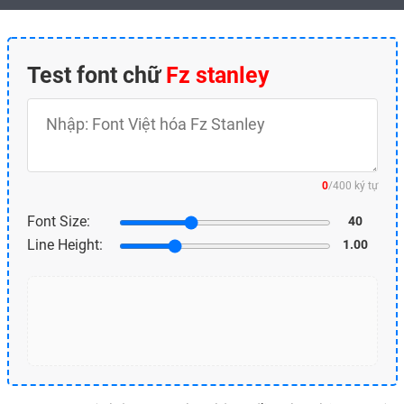
Test font chữ
Fz stanley
Nhập nội dung test
0
/400 ký tự
Bạn có thể nhập tối đa 400 ký tự
Font Size:
40
Line Height:
1.00