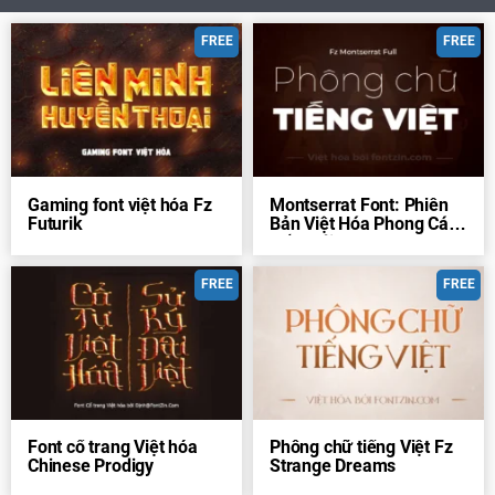
FREE
FREE
Gaming font việt hóa Fz
Montserrat Font: Phiên
Futurik
Bản Việt Hóa Phong Cách
Dấu Mới
FREE
FREE
Font cổ trang Việt hóa
Phông chữ tiếng Việt Fz
Chinese Prodigy
Strange Dreams