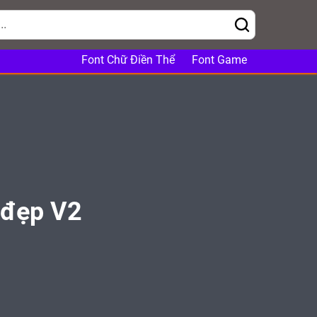
Font Chữ Điền Thể
Font Game
 đẹp V2