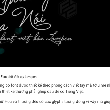
Font chữ Viết tay Lovepen
g bộ font được thiết kế theo phong cách viết tay mà tớ u mê n
 thiết kế thường phải ghép dấu để có Tiếng Việt.
 chữ Hoa và thường đều có các glyphs tương đồng vì vậy mà giú