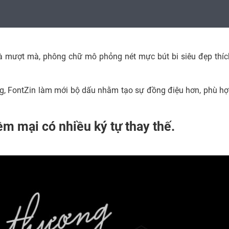
 và mượt mà, phông chữ mô phỏng nét mực bút bi siêu đẹp thíc
g, FontZin làm mới bộ dấu nhằm tạo sự đồng điệu hơn, phù hợ
m mại có nhiều ký tự thay thế.