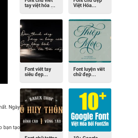
Font chữ viết
Font chữ đẹp
tay việt hóa 1K
Việt Hóa
High Spirited
Soothing
với phong cách
tự nhiên
Font viết tay
Font luyện viết
siêu đẹp
chữ đẹp
Prague
Manstein + 23
Metronome
kiểu đuôi
hất. Ngày
p bạn tạo