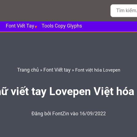
Font Viết Tay
Tools Copy Glyphs
Trang chủ
Font Viết tay
»
»
Font việt hóa Lovepen
hữ viết tay Lovepen Việt hóa
Đăng bởi
FontZin
vào 16/09/2022