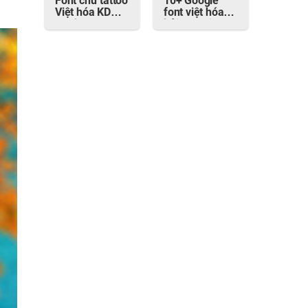
Font chữ tattoo
10+ Google
Việt hóa KD
font việt hóa
Gold Queen
bởi FontZin